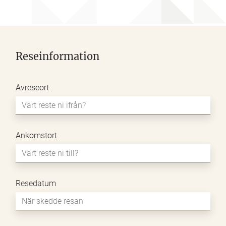
Reseinformation
Avreseort
Ankomstort
Resedatum
MM
snedstreck
DD