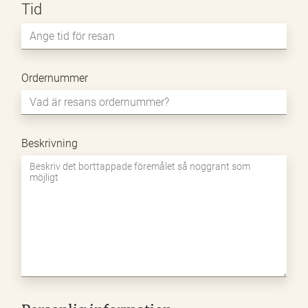
Tid
snedstreck
ÅÅÅÅ
Ordernummer
Beskrivning